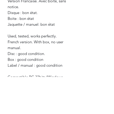
Version Francaise. Avec boite, sans
notice.
Disque : bon état.
Boite : bon état
Jaquette / manuel: bon état
Used, tested, works perfectly.
French version. With box, no user
manual.
Disc : good condition.
Box : good condition
Label / manual : good condition
Compatible PC 32bits (Windows
98SE/ME/XP ou supérieur )
PC 32bits compatible (Windows
98SE/ME/XP or higher )