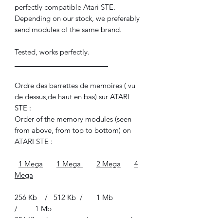
perfectly compatible Atari STE.
Depending on our stock, we preferably
send modules of the same brand.
Tested, works perfectly.
________________________
Ordre des barrettes de memoires ( vu
de dessus,de haut en bas) sur ATARI
STE :
Order of the memory modules (seen
from above, from top to bottom) on
ATARI STE :
1 Mega
1 Mega
2 Mega
4
Mega
256 Kb / 512 Kb / 1 Mb
/ 1 Mb