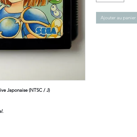
Ajouter au panier
e Japonaise (NTSC / J)
l.
.