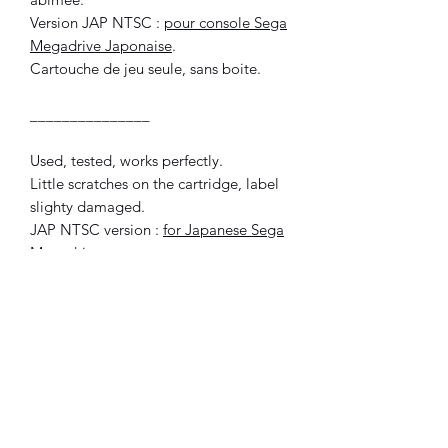
Version JAP NTSC :
pour console Sega
Megadrive Japonaise
.
Cartouche de jeu seule, sans boite.
_______________
Used, tested, works perfectly.
Little scratches on the cartridge, label
slighty damaged.
JAP NTSC version :
for Japanese Sega
Megadrive system
.
Game cartridge only, without box.