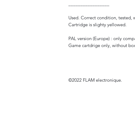
_________________
Used. Correct condition, tested, w
Cartridge is slighty yellowed.
PAL version (Europe) : only com
Game cartdrige only, without box
©2022 FLAM electronique.