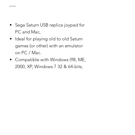
___
Sega Saturn USB replica joypad for
PC and Mac,
Ideal for playing old to old Saturn
games (or other) with an emulator
on PC / Mac.
Compatible with Windows (98, ME,
2000, XP, Windows 7 32 & 64-bits,
Win8...) and Linux OS
Handle is automatically recognized
(plug and play)
(May require drivers for versions
below Win7)
Buttons
:
8 game buttons (A, B, C,X, Y, Z and two
triggers) + start button and control
pad.