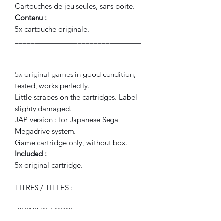
Cartouches de jeu seules, sans boite.
Contenu
:
5x cartouche originale.
________________________________
_____________
5x original games in good condition,
tested, works perfectly.
Little scrapes on the cartridges. Label
slighty damaged.
JAP version : for Japanese Sega
Megadrive system.
Game cartridge only, without box.
Included
:
5x original cartridge.
TITRES / TITLES :
-SHINING FORCE