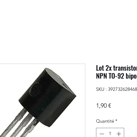
Lot 2x transist
NPN TO-92 bipol
SKU : 39273262846
Prix
1,90 €
Quantité
*