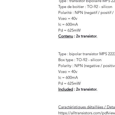
Type : transistor bipolaire MPS 2
Type de boitier : TO-92 - silicon
Polarité : NPN (negatif / positif / 
Vceo = 40v
Ic = 600mA
Pd = 625mW
Contenu
: 2x transistor.
Type : bipolar transistor MPS 222
Box type : TO-92 - silicon
Polarity : NPN (negative / positiv
Vceo = 40v
Ic = 600mA
Pd = 625mW
Included
: 2x transistor.
Caractéristiques détaillées / Deta
https://alltransistors.com/pdfvie