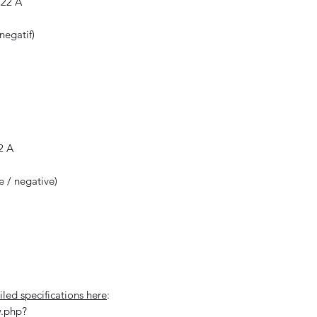
222 A
negatif)
2 A
e / negative)
iled specifications here
:
w.php?