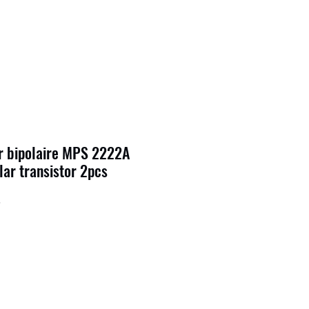
or bipolaire MPS 2222A
ar transistor 2pcs
8