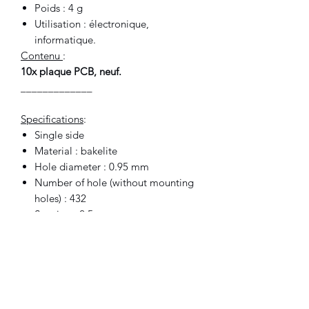
Poids : 4 g
Utilisation : électronique,
informatique.
Contenu
:
10x plaque PCB, neuf.
_____________
Specifications
:
Single side
Material : bakelite
Hole diameter : 0.95 mm
Number of hole (without mounting
holes) : 432
Spacing : 2.5mm
Thickness : 1 mm
Size : 7x5 cm
Weight : 4 g
Use for : electronic, computers.