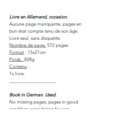
Livre en Allemand, occasion.
Aucune page manquante, pages en
bon état compte tenu de son âge.
Livre seul, sans disquette.
Nombre de page:
572 pages
Format
: 15x21cm
Poids :
828g
Contenu
:
1x livre.
___________________
Book in German. Used.
No missing pages, pages in good
condition considering his age.
Book alone, without floppy disc.
Page number:
572 pages
Format
: 15x21cm
Weight :
828g