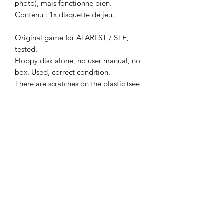
photo), mais fonctionne bien.
Contenu
: 1x disquette de jeu.
Original game for ATARI ST / STE,
tested.
Floppy disk alone, no user manual, no
box. Used, correct condition.
There are scratches on the plastic (see
photo), but works fine.
Included :
1x game disk.
©2023 FLAM electronique.
Aucun avis pour le moment