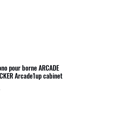
ono pour borne ARCADE
CKER Arcade1up cabinet
6