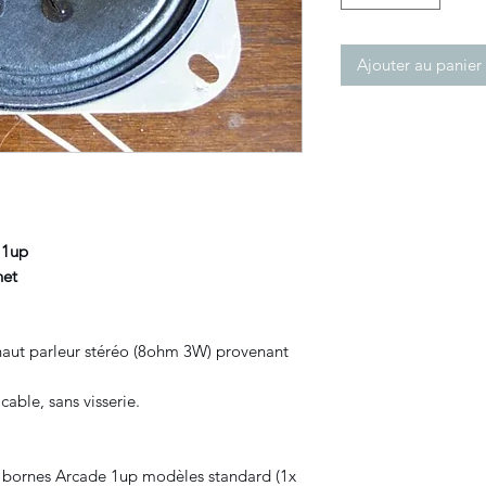
Ajouter au panier
 1up
net
haut parleur stéréo (8ohm 3W) provenant
able, sans visserie.
 bornes Arcade 1up modèles standard (1x