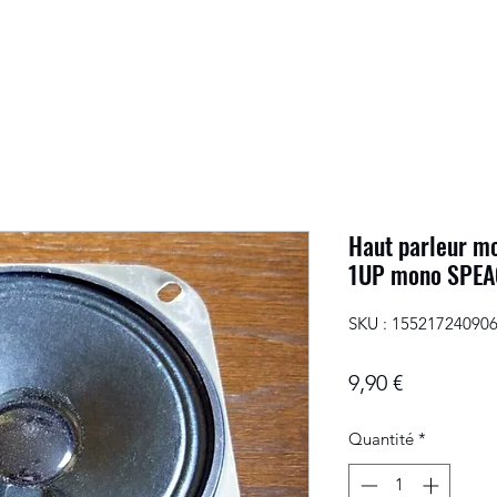
Haut parleur m
1UP mono SPEA
SKU : 15521724090
Prix
9,90 €
Quantité
*