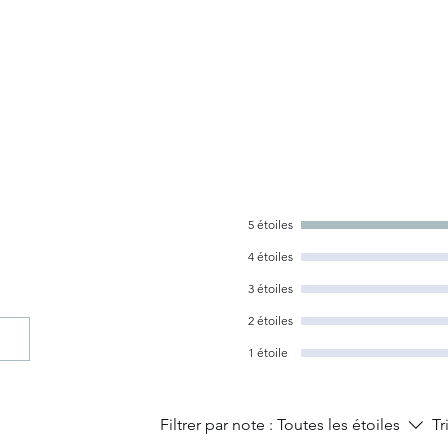
5 étoiles
4 étoiles
3 étoiles
2 étoiles
1 étoile
Filtrer par note :
Toutes les étoiles
Tr