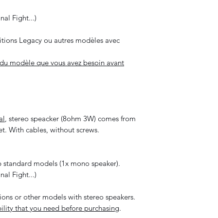
al Fight...)
itions Legacy ou autres modèles avec
té du modèle que vous avez besoin avant
al
, stereo speacker (8ohm 3W) comes from
t. With cables, without screws.
 standard models (1x mono speaker).
al Fight...)
ons or other models with stereo speakers.
lity that you need before purchasing
.