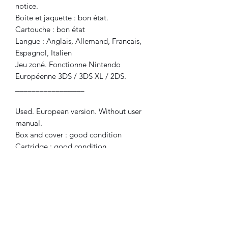
notice.
Boite et jaquette : bon état.
Cartouche : bon état
Langue : Anglais, Allemand, Francais,
Espagnol, Italien
Jeu zoné. Fonctionne Nintendo
Européenne 3DS / 3DS XL / 2DS.
_________________
Used. European version. Without user
manual.
Box and cover : good condition
Cartridge : good condition
Language : English, German, French,
Spanish, Italian
Zoned game. Works with European
Nintendo 3DS / 3DS XL / 2DS.