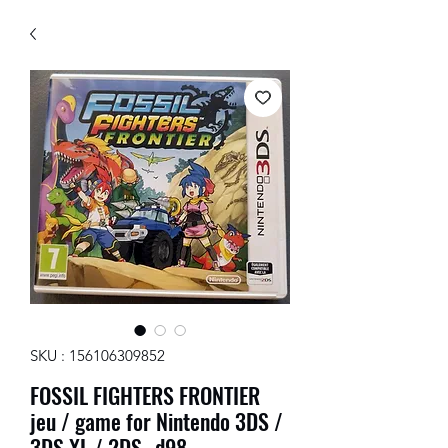
SKU : 156106309852
FOSSIL FIGHTERS FRONTIER
jeu / game for Nintendo 3DS /
3DS XL / 2DS -d98