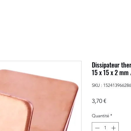
Dissipateur th
15 x 15 x 2 mm
SKU : 15241396628
Prix
3,70 €
Quantité
*