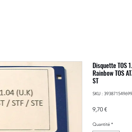
Disquette TOS 
Rainbow TOS ATA
ST
SKU : 39387154969
Prix
9,70 €
Quantité
*