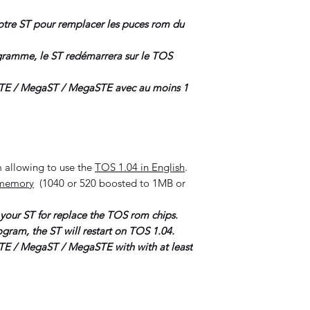
 votre ST pour remplacer les puces rom du
programme, le ST redémarrera sur le TOS
STE / MegaST / MegaSTE avec au moins 1
 allowing to use the
TOS 1.04 in English
.
memory
(1040 or 520 boosted to 1MB or
n your ST for replace the TOS rom chips.
ogram, the ST will restart on TOS 1.04.
STE / MegaST / MegaSTE with with at least