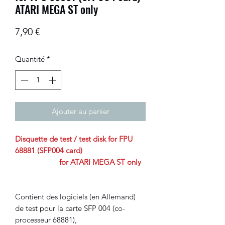
ATARI MEGA ST only
Prix
7,90 €
Quantité
*
Ajouter au panier
Disquette de test / test disk for FPU
68881 (SFP004 card)
for ATARI MEGA ST only
Contient des logiciels (en Allemand)
de test pour la carte SFP 004 (co-
processeur 68881),