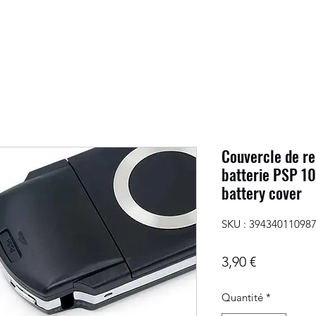
Couvercle de r
batterie PSP 1
battery cover
SKU : 39434011098
Prix
3,90 €
Quantité
*