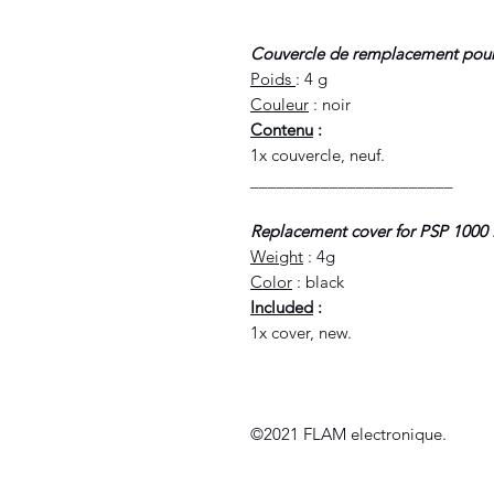
Couvercle de remplacement pour
Poids
: 4 g
Couleur
: noir
Con
tenu
:
1x couvercle, neuf.
_______________________
Replacement cover for PSP 1000 
Weight
: 4g
Color
: black
Included
:
1x cover, new.
©2021 FLAM electronique.