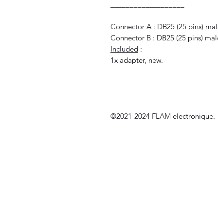
___________________
Connector A : DB25 (25 pins) ma
Connector B : DB25 (25 pins) mal
Included
:
1x adapter, new.
©2021-2024 FLAM electronique.