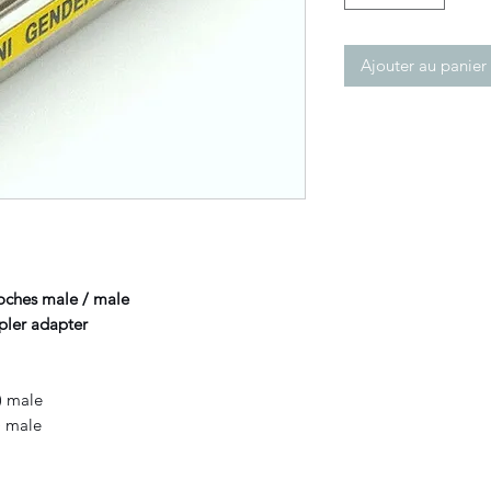
Ajouter au panier
oches male / male
pler adapter
) male
) male