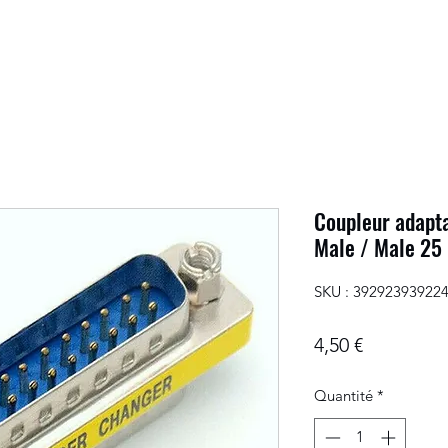
Coupleur adapt
Male / Male 25 
SKU : 39292393922
Prix
4,50 €
Quantité
*