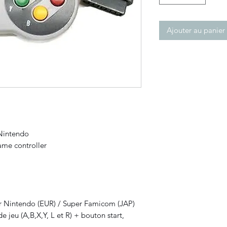
Ajouter au panier
intendo
me controller
er Nintendo (EUR) / Super Famicom (JAP)
jeu (A,B,X,Y, L et R) + bouton start,