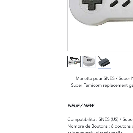
Manette pour SNES / Super N
Super Famicom replacement ga
NEUF / NEW.
Compatibilité : SNES (US) / Sup
Nombre de Boutons : 6 boutons de 
select et croix directionnelle.