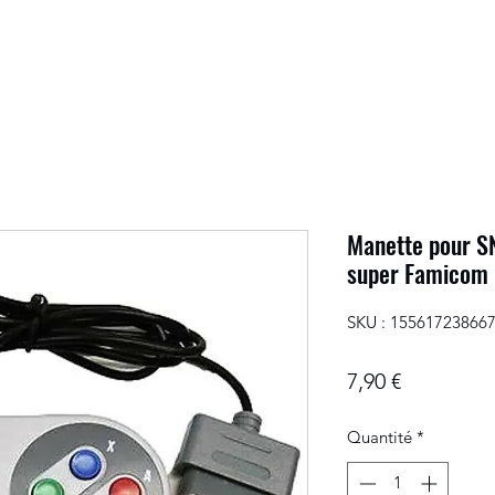
Manette pour SN
super Famicom
SKU : 15561723866
Prix
7,90 €
Quantité
*