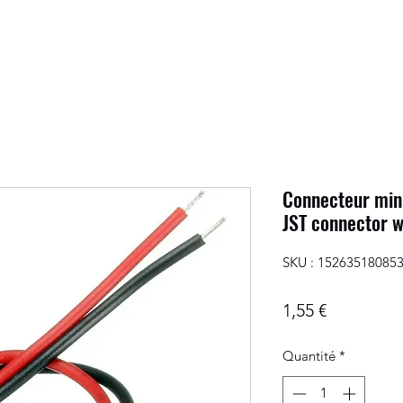
Connecteur mini
JST connector w
SKU : 15263518085
Prix
1,55 €
Quantité
*