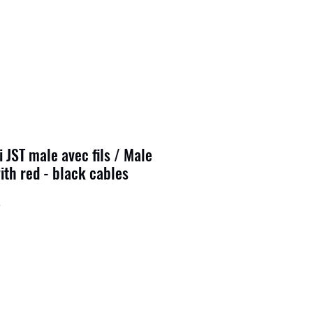
 JST male avec fils / Male
ith red - black cables
3