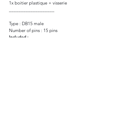
1x boitier plastique + visserie
___________________
Type : DB15 male
Number of pins : 15 pins
Included
:
1x DB15 male connector
1x plastic box + screws
©2024 FLAM electronique.
Aucun avis pour le moment
Partagez votre expérience, soyez le
premier à laisser un avis.