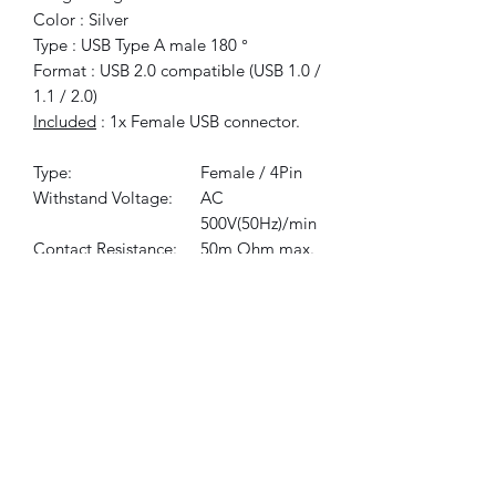
Color : Silver
Type : USB Type A male 180 °
Format : USB 2.0 compatible (USB 1.0 /
1.1 / 2.0)
Included
: 1x Female USB connector.
Type:
Female / 4Pin
Withstand Voltage:
AC
500V(50Hz)/min
Contact Resistance:
50m Ohm max.
Operation
-20 to 85
Temperature Range:
degrees
Insulation Resistance:
500M Ohm
minimum.
Durability:
More than 5000
Times
RoHS:
Yes
©2021 FLAM electronique.