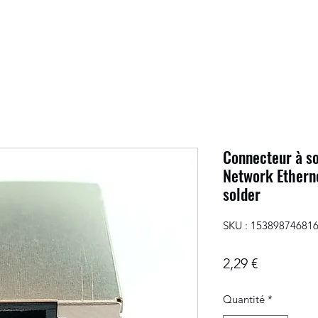
Connecteur à s
Network Ethern
solder
SKU : 15389874681
Prix
2,29 €
Quantité
*