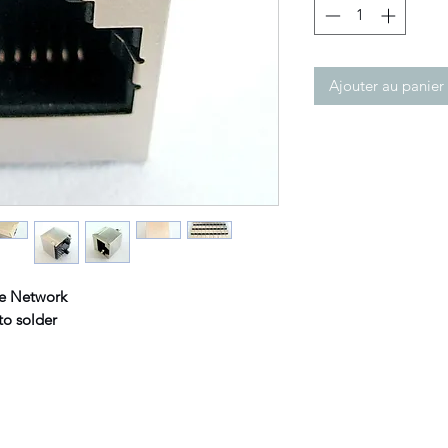
Ajouter au panier
le Network
or to solder