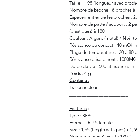
Taille : 1,95 (longueur avec broche
Nombre de broche : 8 broches à 
Espacement entre les broches : 
Nombre de patte / support : 2 pa
(plastiques) à 180°
Couleur : Argent (metal) / Noir (p
Résistance de contact : 40 mOh
Plage de température : -20 à 80 
Résistance d'isolement : 1000M
Durée de vie : 600 utilisations 
Poids : 4 g
Contenu :
1x connecteur.
________________________
Features
:
Type : 8P8C
Format : RJ45 female
Size : 1,95 (length with pins) x 1,
Number of pin: 8 pins to 180 °