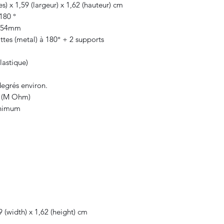
s) x 1,59 (largeur) x 1,62 (hauteur) cm
180 °
2,54mm
ttes (metal) à 180° + 2 supports
lastique)
m
degrés environ.
Ω (M Ohm)
minimum
59 (width) x 1,62 (height) cm