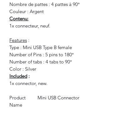
Nombre de pattes : 4 pattes à 90°
Couleur : Argent
Contenu:
1x connecteur, neuf.
Features
:
Type : Mini USB Type B female
Number of Pins : 5 pins to 180°
Number of tabs : 4 tabs to 90°
Color : Silver
Included
:
1x connector, new.
Product
Mini USB Connector
Name
Type
Mini USB Type B Female
Material
Plastic, Metal, Electric
Parts
Main Color
Silver Tone, Black