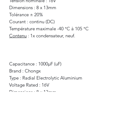
Tension nominale : 16V
Dimensions : 8 x 13mm
Tolérance ± 20%
Courant : continu (DC)
Température maximale -40 °C à 105 °C
Contenu
: 1x condensateur, neuf.
Capacitance : 1000μF (uF)
Brand : Chongx
Type : Radial Electrolytic Aluminium
Voltage Rated : 16V
Dimensions : 8 x 13mm
Tolerance ±20%
Current : direct (DC)
Maximum Temperature : -40°C to
105°C
Included
: 1x Capacitor, new.