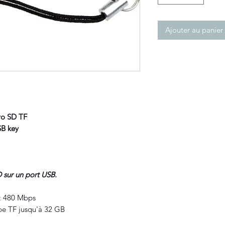
Ajouter au panier
ro SD TF
B key
 sur un port USB.
 : 480 Mbps
ype TF jusqu'à 32 GB