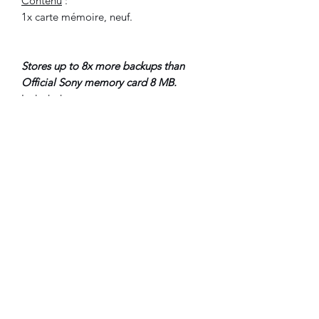
Contenu
:
1x carte mémoire, neuf.
Stores up to 8x more backups than
Official Sony memory card 8 MB.
Included
:
1x memory card, new.
__________________________
©2021 FLAM electronique.
Aucun avis pour le moment
Partagez votre expérience, soyez le
premier à laisser un avis.