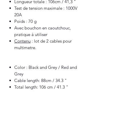
Longueur totale : 106cm / 41,3 "
Test de tension maximale : 1000V
20A
Poids : 70 g
Avec bouchon en caoutchouc,
pratique à utiliser
Contenu
: lot de 2 cables pour
multimetre.
Color : Black and Grey / Red and
Grey
Cable length: 88cm / 34.3 "
Total length: 106 cm / 41.3 "
Maximum test voltage: 1000V 20A
Weight : 70 g
With rubber stopper , convenient to
use
Included
: Set of 2 cables for
multimeter.