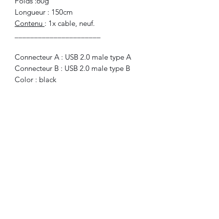
Poids :60g
Longueur : 150cm
Contenu
: 1x cable, neuf.
______________________
Connecteur A : USB 2.0 male type A
Connecteur B : USB 2.0 male type B
Color : black
Weight: 60g
Length : 150cm
Included
: 1x cable, new.
©2024 FLAM electronique.
Aucun avis pour le moment
Partagez votre expérience, soyez le