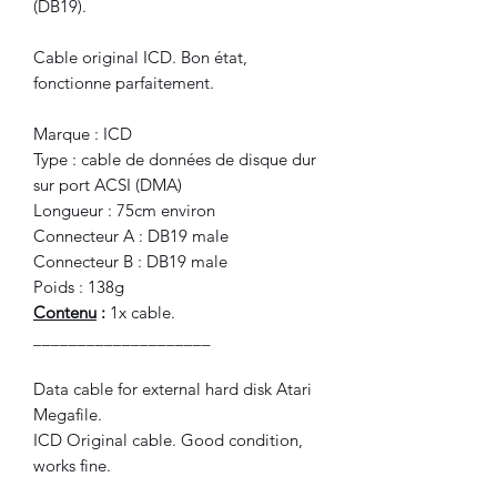
(DB19).
Cable original ICD. Bon état,
fonctionne parfaitement.
Marque : ICD
Type : cable de données de disque dur
sur port ACSI (DMA)
Longueur : 75cm environ
Connecteur A : DB19 male
Connecteur B : DB19 male
Poids : 138g
Contenu
:
1x cable.
____________________
Data cable for external hard disk Atari
Megafile.
ICD Original cable. Good condition,
works fine.