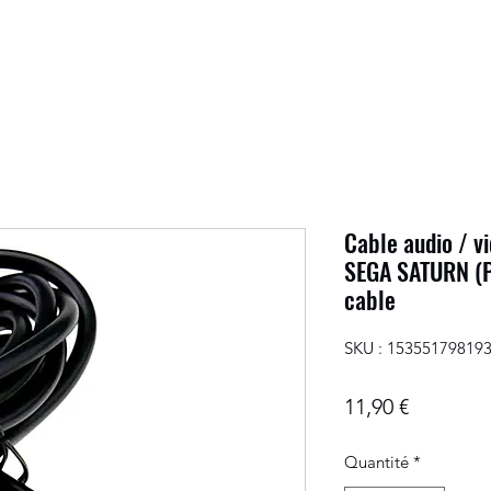
Cable audio / v
SEGA SATURN (P
cable
SKU : 15355179819
Prix
11,90 €
Quantité
*