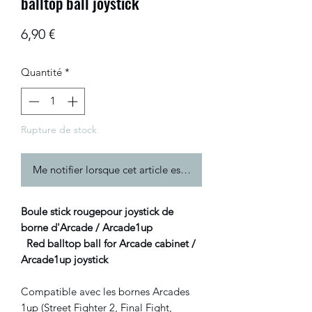
balltop ball joystick
Prix
6,90 €
Quantité
*
Rupture de stock
Me notifier lorsque cet article est disponible
Boule stick rougepour joystick de
borne d'Arcade / Arcade1up
Red balltop ball for Arcade cabinet /
Arcade1up joystick
Compatible avec les bornes Arcades
1up (Street Fighter 2, Final Fight,