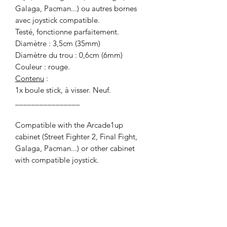
Galaga, Pacman...) ou autres bornes
avec joystick compatible.
Testé, fonctionne parfaitement.
Diamètre : 3,5cm (35mm)
Diamètre du trou : 0,6cm (6mm)
Couleur : rouge.
Contenu
:
1x boule stick, à visser. Neuf.
________________
Compatible with the Arcade1up
cabinet (Street Fighter 2, Final Fight,
Galaga, Pacman...) or other cabinet
with compatible joystick.
Diameter : 3,5cm (35mm)
Hole diameter : 0,6cm (6mm)
Color : red
Included
:
1x balltop, to screw. New.