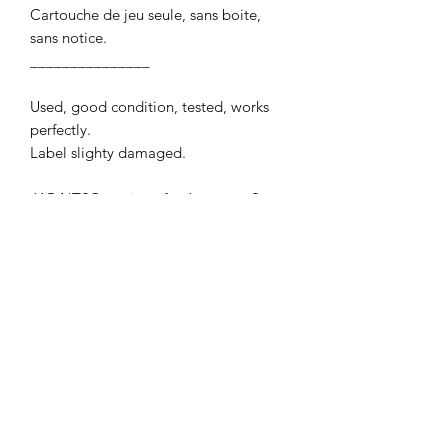
Cartouche de jeu seule, sans boite,
sans notice.
_______________
Used, good condition, tested, works
perfectly.
Label slighty damaged.
JAP NTSC version : for Japanese Sega
Megadrive system.
Game cartridge only, without box.
©2021 FLAM electronique.