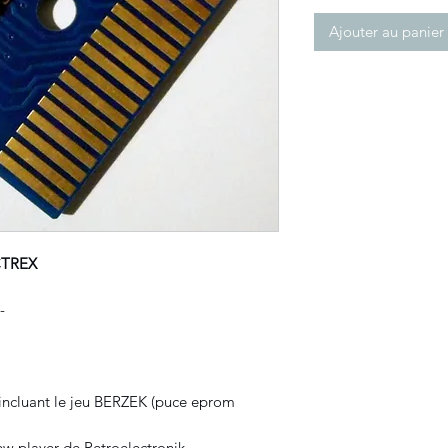
Ajouter au panier
CTREX
-
 incluant le jeu BERZEK (puce eprom
w player de Retroelectronik.