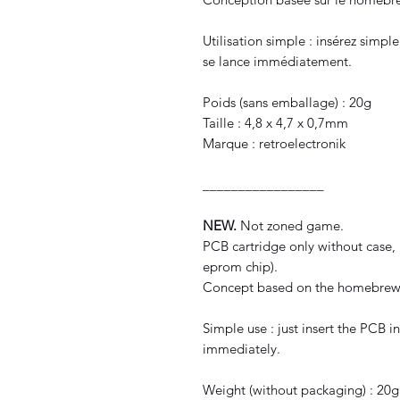
Utilisation simple : insérez simpl
se lance immédiatement.
Poids (sans emballage) : 20g
Taille : 4,8 x 4,7 x 0,7mm
Marque : retroelectronik
_________________
NEW.
Not zoned game.
PCB cartridge only without case
eprom chip).
Concept based on the homebrew p
Simple use : just insert the PCB i
immediately.
Weight (without packaging) : 20g