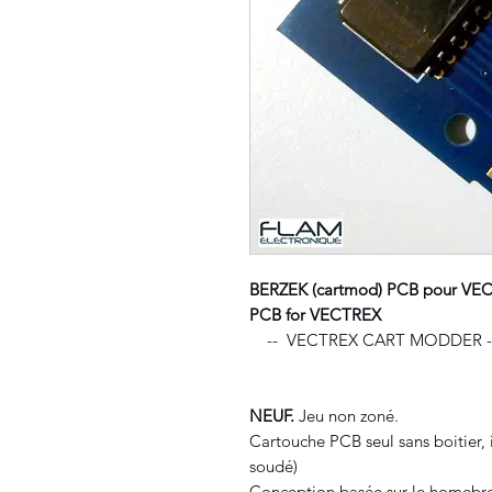
BERZEK (cartmod) PCB pour VE
PCB for VECTREX
-- VECTREX CART MODDER -
NEUF.
Jeu non zoné.
Cartouche PCB seul sans boitier,
soudé)
Conception basée sur le homebre