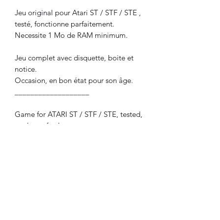
Jeu original pour Atari ST / STF / STE ,
testé, fonctionne parfaitement.
Necessite 1 Mo de RAM minimum.
Jeu complet avec disquette, boite et
notice.
Occasion, en bon état pour son âge.
___________________
Game for ATARI ST / STF / STE, tested,
works perfectly.
Requires 1 Mb RAM minimum.
Complete game with disks, box & user
manual.
used, in good condition for his age.