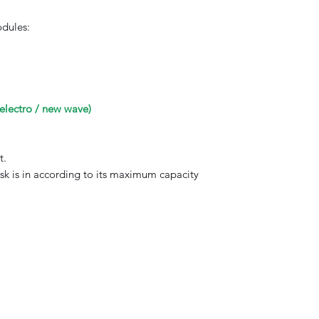
odules:
lectro / new wave)
t.
k is in according to its maximum capacity