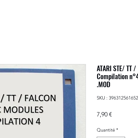
ATARI STE/ TT 
Compilation n°
.MOD
SKU : 39631256165
Prix
7,90 €
Quantité
*