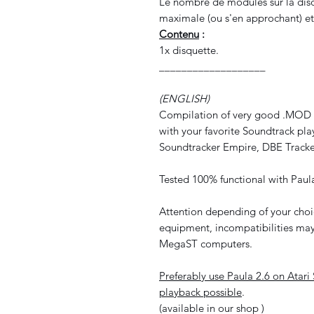
Le nombre de modules sur la disq
maximale (ou s'en approchant) et 
Contenu
:
1x disquette.
___________________
(ENGLISH)
Compilation of very good .MOD m
with your favorite Soundtrack play
Soundtracker Empire, DBE Tracker.
Tested 100% functional with Paul
Attention depending of your choi
equipment, incompatibilities may
MegaST computers.
Preferably use Paula 2.6 on Atari
playback possible
.
(available in our shop )