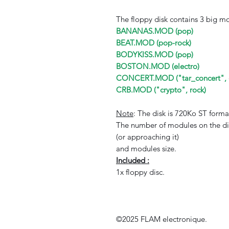
The floppy disk contains 3 big m
BANANAS.MOD (pop)
BEAT.MOD (pop-rock)
BODYKISS.MOD (pop)
BOSTON.MOD (electro)
CONCERT.MOD ("tar_concert", e
CRB.MOD ("crypto", rock)
Note
: The disk is 720Ko ST forma
The number of modules on the dis
(or approaching it)
and modules size.
Included :
1x floppy disc.
©2025 FLAM electronique.