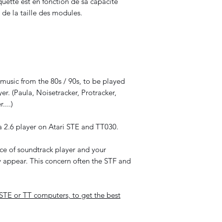
uette est en fonction de sa capacité
de la taille des modules.
usic from the 80s / 90s, to be played
er. (Paula, Noisetracker, Protracker,
...)
a 2.6 player on Atari STE and TT030.
ce of soundtrack player and your
 appear. This concern often the STF and
 STE or TT computers, to get the best