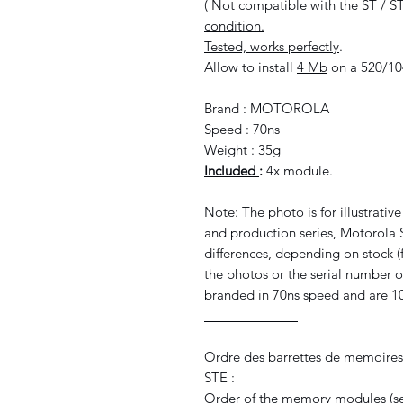
( Not compatible with the ST / 
condition.
Tested, works perfectly
.
Allow to install
4 Mb
on a 520/10
Brand : MOTOROLA
Speed : 70ns
Weight : 35g
Included
:
4x module.
Note: The photo is for illustrati
and production series, Motorola
differences, depending on stock (
the photos or the serial number o
branded in 70ns speed and are 10
_____________
Ordre des barrettes de memoires 
STE :
Order of the memory modules (se