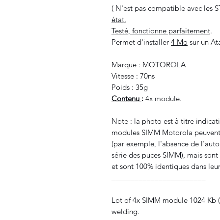
( N'est pas compatible avec les 
état.
Testé, fonctionne parfaitement
.
Permet d'installer
4 Mo
sur un At
Marque : MOTOROLA
Vitesse : 70ns
Poids : 35g
Contenu
:
4x module.
Note : la photo est à titre indicat
modules SIMM Motorola peuvent av
(par exemple, l'absence de l'auto
série des puces SIMM), mais sont
et sont 100% identiques dans leu
________________________
Lot of 4x SIMM module 1024 Kb (1
welding.