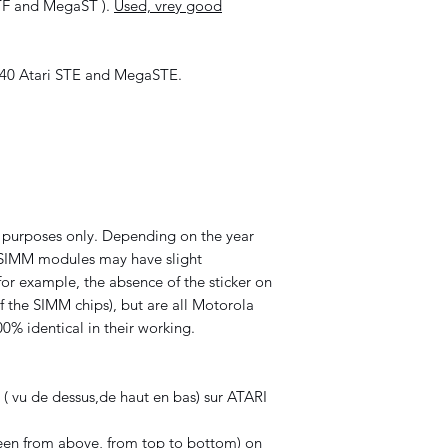
STF and MegaST ).
Used, vrey good
40 Atari STE and MegaSTE.
ve purposes only. Depending on the year
 SIMM modules may have slight
for example, the absence of the sticker on
f the SIMM chips), but are all Motorola
0% identical in their working.
( vu de dessus,de haut en bas) sur ATARI
en from above, from top to bottom) on