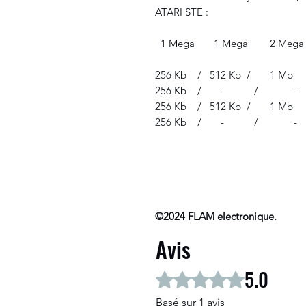
ATARI STE :
1 Mega
1 Mega
2 Mega
256 Kb / 512 Kb / 1 
256 Kb / - / -
256 Kb / 512 Kb / 1 M
256 Kb / - / -
©2024 FLAM electronique.
Avis
5.0
Noté 5 sur 5.
Basé sur 1 avis