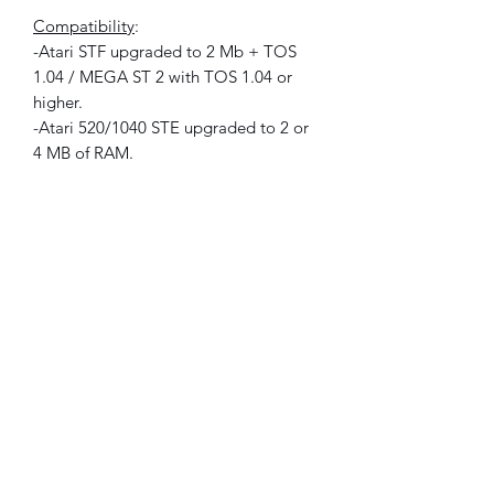
Compatibility
:
-Atari STF upgraded to 2 Mb + TOS
1.04 / MEGA ST 2 with TOS 1.04 or
higher.
-Atari 520/1040 STE upgraded to 2 or
4 MB of RAM.
-Atari MEGA STE with 2 Mb and TT
030 with 4 Mb.
(On these machines you will have to
select your hard disk in second position
on the ACSI / SCSI card in order to be
able to boot first
on the Satan / Ultra Satan disk.)
500 Mb card ready to use, plug and
play
300 games on a single partition (C:)
+ 160 MB of free space if you wish
to add software later.