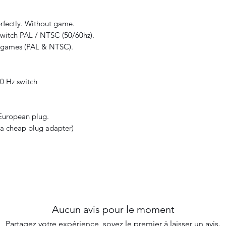
rfectly. Without game.
witch PAL / NTSC (50/60hz).
r games (PAL & NTSC).
60 Hz switch
 European plug.
d a cheap plug adapter)
Aucun avis pour le moment
Partagez votre expérience, soyez le premier à laisser un avis.