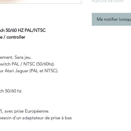
Rupture de stock
Me notifier lorsqu
ch 50/60 HZ PAL/NTSC
controller
tement. Sans jeu.
witch PAL / NTSC (50/60hz).
ur Atari Jaguar (PAL et NTSC).
ch 50/60 hz
V), avec prise Européenne.
 besoin d'un adaptateur de prise à bas