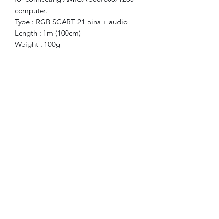
computer.
Type : RGB SCART 21 pins + audio
Length : 1m (100cm)
Weight : 100g
Included
: 1x cable, new.
©2021-2024 FLAM electronique.
Aucun avis pour le moment
Partagez votre expérience, soyez le
premier à laisser un avis.
Laisser un avis