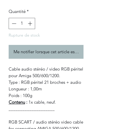
Quantité
*
Rupture de stock
Me notifier lorsque cet article est disponible
Cable audio stéréo / video RGB péritel
pour Amiga 500/600/1200.
Type : RGB péritel 21 broches + audio
Longueur : 1,00m
Poids : 100g
Contenu
:
1x cable, neuf.
____________________
RGB SCART / audio stéréo video cable
for connecting AMIGA 500/600/1200