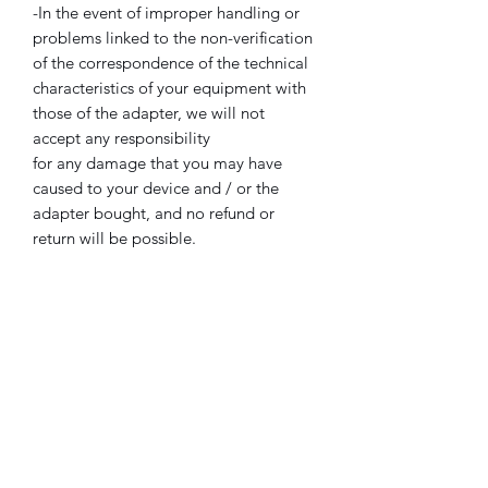
-In the event of improper handling or
problems linked to the non-verification
of the correspondence of the technical
characteristics of your equipment with
those of the adapter, we will not
accept any responsibility
for any damage that you may have
caused to your device and / or the
adapter bought, and no refund or
return will be possible.
Attention
:
-Lisez bien les caractéristiques de
l'adaptateur, vérifiez bien la
polarité
du
connecteur de votre appareil, la
tension
et l'
intensité,
AVANT d'acheter
.
-Tous nos adaptateurs sont testés avant
l'envoi, afin d'assurer le parfait
fonctionnement.