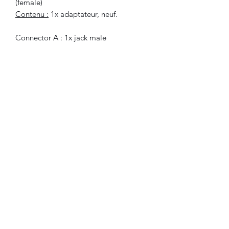
(female)
Contenu
:
1x adaptateur, neuf.
Connector A : 1x jack male
Connector B : 2x RCA female
Included :
1x adapter ,new.
©2021 FLAM electronique.
Aucun avis pour le moment
Partagez votre expérience, soyez le
premier à laisser un avis.
Laisser un avis