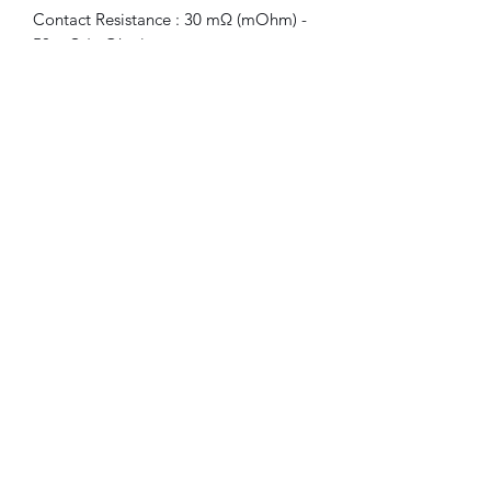
Contact Resistance : 30 mΩ (mOhm) -
50 mΩ (mOhm) max.
Operation Temperature Range : -20 to
85°C degrees
Insulation Resistance : 100 mΩ (mOhm)
min.
Durability : More than 5000 Times
RoHS:Yes
Included
:
5x connector, new.
©2021 FLAM
electronique.
Aucun avis pour le moment
Partagez votre expérience, soyez le