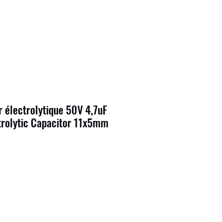
 électrolytique 50V 4,7uF
trolytic Capacitor 11x5mm
5