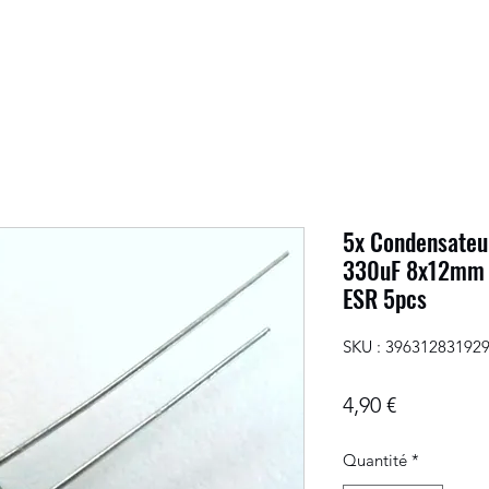
5x Condensateur
330uF 8x12mm 
ESR 5pcs
SKU : 39631283192
Prix
4,90 €
Quantité
*