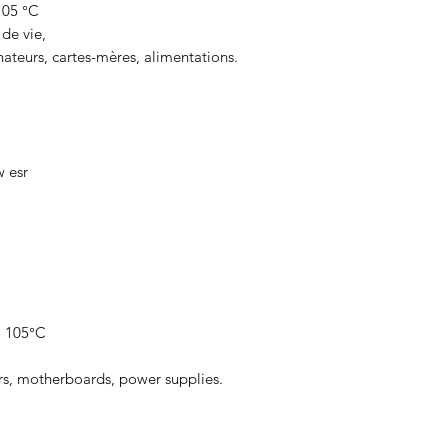
105 °C
de vie,
inateurs, cartes-mères, alimentations.
w esr
o 105°C
ers, motherboards, power supplies.