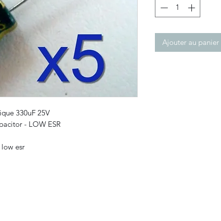
Ajouter au panier
tique 330uF 25V
apacitor - LOW ESR
 low esr