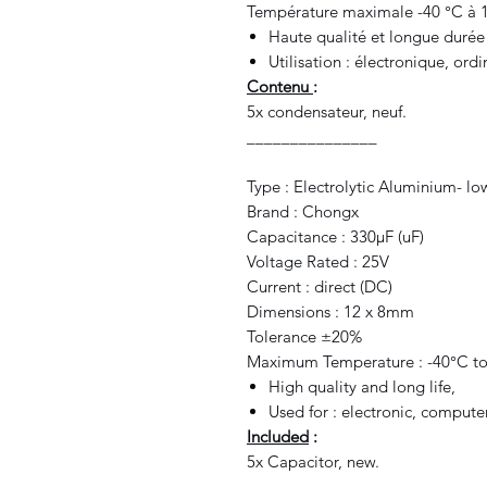
Température maximale -40 °C à 
Haute qualité et longue durée 
Utilisation : électronique, ord
Contenu
:
5x condensateur, neuf.
_______________
Type : Electrolytic Aluminium- lo
Brand : Chongx
Capacitance : 330μF (uF)
Voltage Rated : 25V
Current : direct (DC)
Dimensions : 12 x 8mm
Tolerance ±20%
Maximum Temperature : -40°C t
High quality and long life,
Used for : electronic, comput
Included
:
5x Capacitor, new.