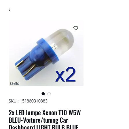
SKU : 151860310883
2x LED lampe Xenon T10 W5W
BLEU-Voiture/tuning Car
Dashboard LIGHT BULB BLUE