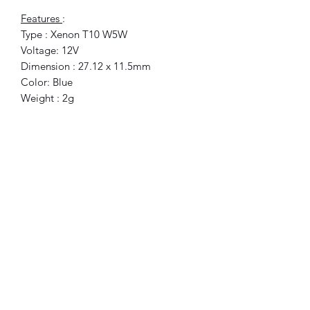
Features
:
Type : Xenon T10 W5W
Voltage: 12V
Dimension : 27.12 x 11.5mm
Color: Blue
Weight : 2g
Easy to use, low power
consumption,
Commonly used for interior lights
to replace old festoon
Designed with flexible strip, easy to
fold and durable
No delay in lighting
Simple to install and clean
Can be used in decorative lights,
LED lights and license plate
Included
:
2x LED.