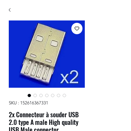
SKU : 152616367331
2x Connecteur à souder USB
2.0 type A male High quality
USB Male connector