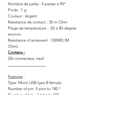
Nombre de patte : 4 pattes à 90°
Poids : 1 g
Couleur : Argent
Résistance de contact : 30 m Ohm
Plage de température : -20 à 80 degrés
environ.
Résistance d'isolement : 100MΩ (M
Ohm)
Contenu :
20x connecteur, neuf.
__________________
Features
:
Type: Micro USB type B female
Number of pin: 5 pins to 180 °
Number of tab : 4 tabs to 90°
Weight: 1 g
Color: Silver
Contact resistance: 30 mΩ (mOhm)