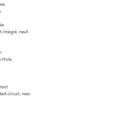
hes
m
ée
 intégré, neuf.
m
h Hole
tact
ed circuit, new.