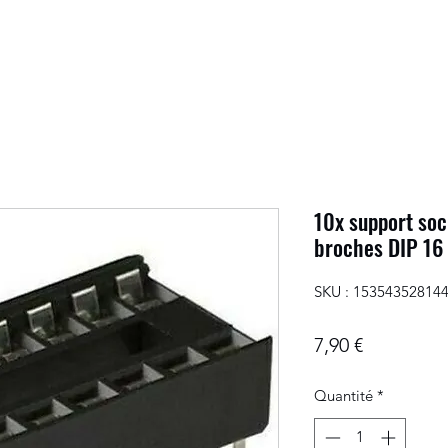
10x support soc
broches DIP 16 
SKU : 15354352814
Prix
7,90 €
Quantité
*